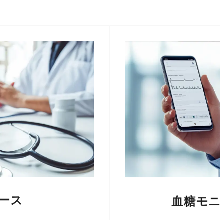
ース
血糖モ