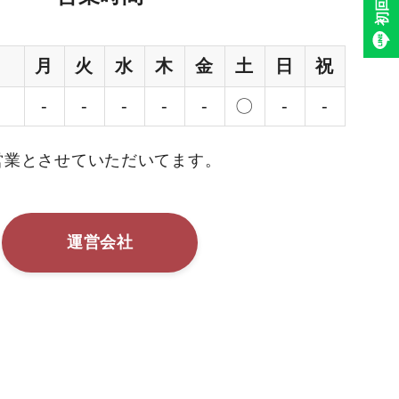
月
火
水
木
金
土
日
祝
-
-
-
-
-
〇
-
-
営業とさせていただいてます。
運営会社